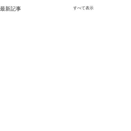
すべて表示
最新記事
議会全員協議会
町政懇談会
第8回議会全員協議会が行わ
毎年恒例の町政懇
矢島たかし後援会事務所
れました。町関係の協議事項
場で行われており
〒399-0102