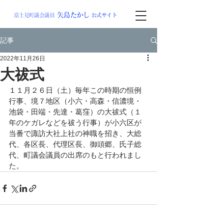
矢島
たか
し
富士見町議会議員
公式サイト
記事
2022年11月26日
大祓式
１１月２６日（土）毎年この時期の恒例
行事、境７地区（小六・高森・信濃境・
池袋・田端・先達・葛窪）の大祓式（１
年のケガレなどを祓う行事）が小六区が
当番で諏訪大社上社の神職を招き、大総
代、各区長、代理区長、御頭郷、氏子総
代、町議会議員の出席のもと行われまし
た。