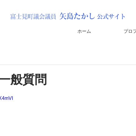
矢島
たか
し
富士見町議会議員
公式サイト
ホーム
プロ
会一般質問
qX4mVI