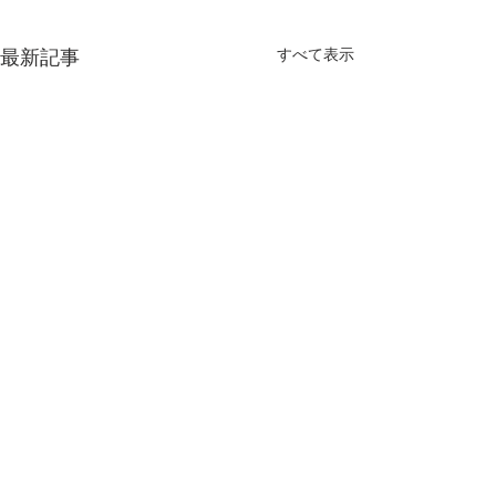
すべて表示
最新記事
議会全員協議会
町政懇談会
第8回議会全員協議会が行わ
毎年恒例の町政懇
矢島たかし後援会事務所