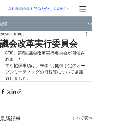
矢島
たか
し
富士見町議会議員
公式サイト
記事
2024年8月30日
議会改革実行委員会
8/30、第6回議会改革実行委員会が開催さ
れました。
主な協議事項は、来年2月開催予定のオー
プンミーティングの日程等について協議
致しました。
すべて表示
最新記事