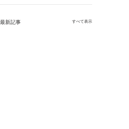
すべて表示
最新記事
議会全員協議会
町政懇談会