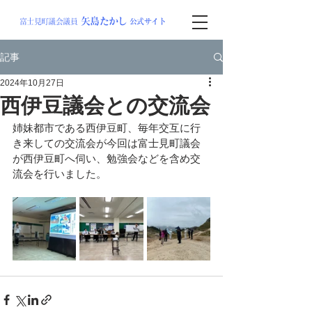
矢島
たか
し
富士見町議会議員
公式サイト
記事
2024年10月27日
西伊豆議会との交流会
姉妹都市である西伊豆町、毎年交互に行
き来しての交流会が今回は富士見町議会
が西伊豆町へ伺い、勉強会などを含め交
流会を行いました。