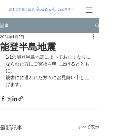
矢島
たか
し
富士見町議会議員
公式サイト
記事
2024年1月2日
能登半島地震
1/1の能登半島地震によってお亡くなりに
なられた方にご冥福を申し上げるととも
に、
被害にに遭われた方々にお見舞い申し上
げます。
すべて表示
最新記事