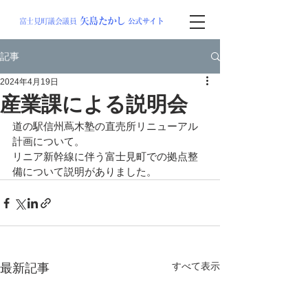
矢島
たか
し
富士見町議会議員
公式サイト
記事
2024年4月19日
産業課による説明会
道の駅信州蔦木塾の直売所リニューアル
計画について。
リニア新幹線に伴う富士見町での拠点整
備について説明がありました。
すべて表示
最新記事